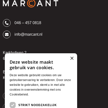
046 – 457 0818
info@marcant.nl
Kerkhofweg 2
×
6142 BR Einighausen
Deze website maakt
gebruik van cookies.
BTW: NL850794912B01
Deze website gebruikt cookies om uw
KvK: 89722027
gebruikerservaring te verbeteren. Door onze
website te gebruiken, stemt u in met alle
cookies in overeenstemming met ons
Cookiebeleid.
Lees verder
Facebook
STRIKT NOODZAKELIJK
Instagram