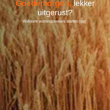
Home
G
o
e
d
e
m
o
r
g
e
n
,
l
e
k
k
e
r
u
i
t
g
e
r
u
s
t
?
-
W
a
k
k
e
r
e
w
o
n
i
n
g
z
o
e
k
e
r
s
s
t
a
r
t
e
n
h
i
e
r
|
Marcant