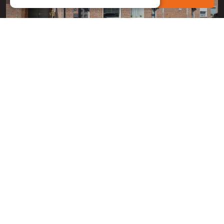
Susteren
Zilstraat 10
6114 KH Susteren
Geleen
Valderenstraat 50
6163 GG Geleen