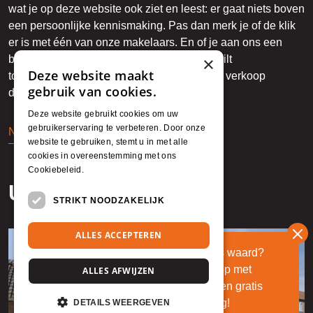
wat je op deze website ook ziet en leest: er gaat niets boven
een persoonlijke kennismaking. Pas dan merk je of de klik
er is met één van onze makelaars. En of je aan ons een
belangrijk onderdeel van jouw privéleven wilt
×
Deze website maakt
toevertrouwen, namelijk jouw woning en de verkoop
gebruik van cookies.
daarvan. Laten we afspreken.
Deze website gebruikt cookies om uw
gebruikerservaring te verbeteren. Door onze
Neem contact met me op
website te gebruiken, stemt u in met alle
cookies in overeenstemming met ons
Cookiebeleid.
Lees verder
Uitgelicht
STRIKT NOODZAKELIJK
ALLES ACCEPTEREN
Wat is mijn huis waard?
Neem contact op met
ALLES AFWIJZEN
Marcant voor een gratis
waardebepaling!
DETAILS WEERGEVEN