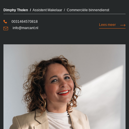
Dimphy Tholen
Assistent Makelaar
Commerciële binnendienst
0031464570818
Lees meer
info@marcant.nl