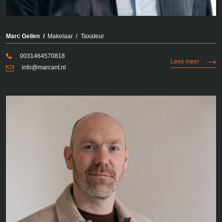
Marc Geilen
Makelaar
Taxateur
0031464570818
Lees meer
info@marcant.nl