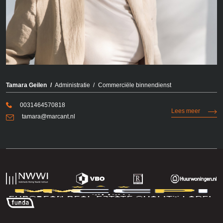
Tamara Geilen
Administratie
Commerciële binnendienst
0031464570818
Lees meer
tamara@marcant.nl