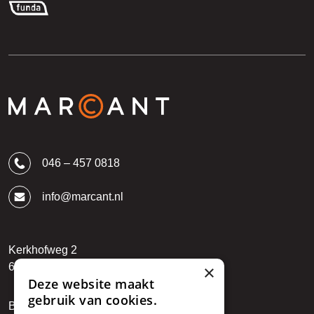
046 – 457 0818
info@marcant.nl
Kerkhofweg 2
6142 BR Einighausen
×
Deze website maakt
gebruik van cookies.
BTW: NL850794912B01