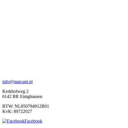
info@marcant.nl
Kerkhofweg 2
6142 BR Einighausen
BTW: NL850794912B01
KvK: 89722027
Facebook