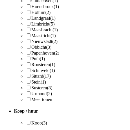
Guttecoven
(1)
Hoensbroek
(1)
Holtum
(2)
Landgraaf
(1)
Limbricht
(5)
Maasbracht
(1)
Maastricht
(1)
Nieuwstadt
(2)
Obbicht
(3)
Papenhoven
(2)
Puth
(1)
Roosteren
(1)
Schinveld
(1)
Sittard
(17)
Stein
(1)
Susteren
(8)
Urmond
(2)
Meer tonen
Koop / huur
Koop
(3)