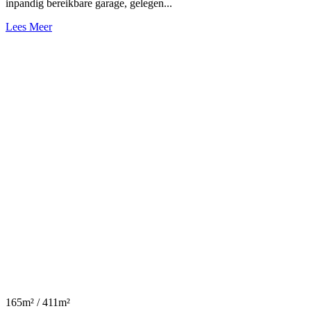
inpandig bereikbare garage, gelegen...
Lees Meer
165m² / 411m²