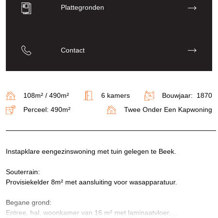
Plattegronden
Contact
108m² / 490m²
6 kamers
Bouwjaar: 1870
Perceel: 490m²
Twee Onder Een Kapwoning
Instapklare eengezinswoning met tuin gelegen te Beek.
Souterrain:
Provisiekelder 8m² met aansluiting voor wasapparatuur.
Begane grond:
Entree, hal, woonkamer van 16 m² met laminaatvloer,