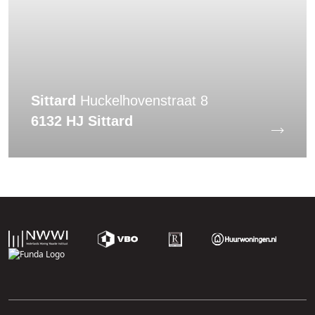
Sittard
Huckelhovenstraat 8
6132 HJ Sittard