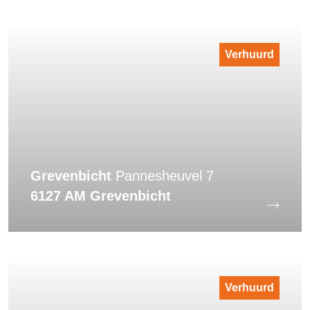
Verhuurd
Grevenbicht
Pannesheuvel 7
6127 AM Grevenbicht
Verhuurd