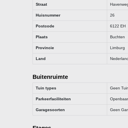
Straat
Havenwe
Huisnummer
26
Postcode
6122 EH
Plaats
Buchten
Provincie
Limburg
Land
Nederlan
Buitenruimte
Tuin types
Geen Tui
Parkeerfaciliteiten
Openbaar
Garagesoorten
Geen Ga
Etages