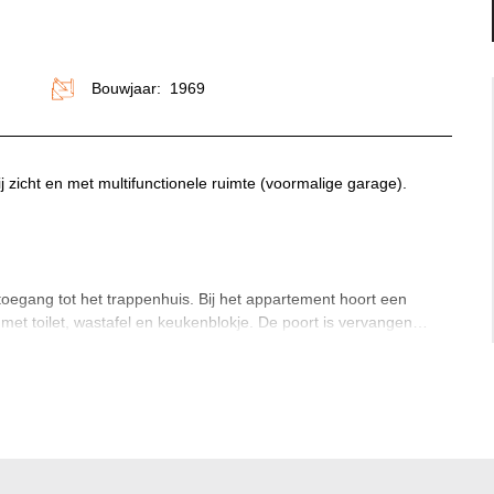
Bouwjaar: 1969
 zicht en met multifunctionele ruimte (voormalige garage).
toegang tot het trappenhuis. Bij het appartement hoort een
 met toilet, wastafel en keukenblokje. De poort is vervangen
olluik.