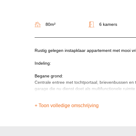
80m²
6 kamers
Rustig gelegen instapklaar appartement met mooi vrij
Indeling:
Begane grond:
Centrale entree met tochtportaal, brievenbussen en 
garage die nu dienst doet als multifunctionele ruimte
door een kunststof pui met groot raam, loopdeur en r
+ Toon volledige omschrijving
Eerste etage:
Centrale hal met toegang tot;
- meterkast
- badkamer met douche en wastafel
- separaat toilet met fonteintje