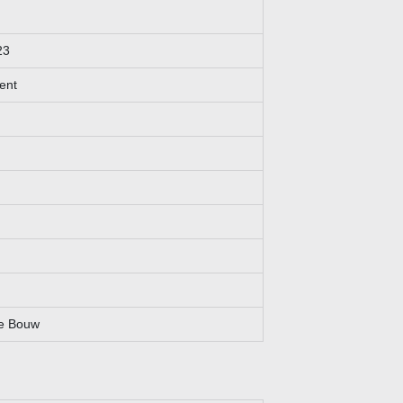
l vrijblijvend. Onzerzijds wordt evenwel geen enkele
, onjuistheid of anderszins, dan wel de gevolgen daarvan. Alle
23
ent
t
e Bouw