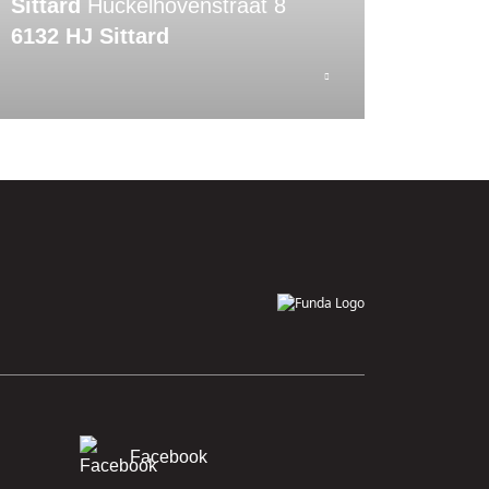
Sittard
Huckelhovenstraat 8
6132 HJ Sittard
Facebook