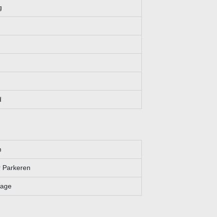
g
d
n
 Parkeren
rage