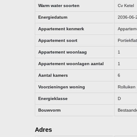
Warm water soorten
Cv Ketel
Deze informatie is zorgvuldig samengesteld en gehee
aansprakelijkheid aanvaard voor enige onvolledigheid
Energiedatum
2036-06-
weergegeven maten en oppervlakten zijn indicatief.
Appartement kenmerk
Appartem
Appartement soort
Portiekfla
Appartement woonlaag
1
Appartement woonlagen aantal
1
Aantal kamers
6
Voorzieningen woning
Rolluiken
Energieklasse
D
Bouwvorm
Bestaand
Adres