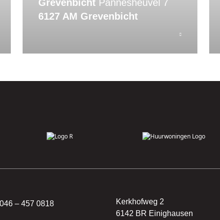
Grevenbicht
Pannesheuvel 7
6127 AM Grevenbicht
Kerkhofweg 2
046 – 457 0818
6142 BR Einighausen