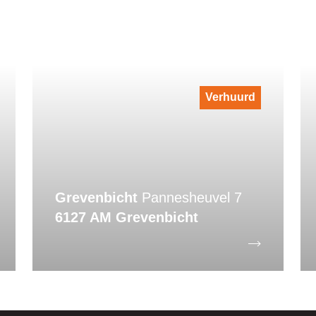
Verhuurd
Grevenbicht
Pannesheuvel 7
6127 AM Grevenbicht