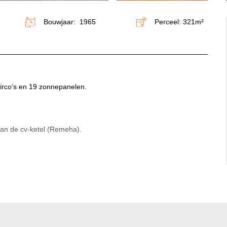
Bouwjaar: 1965
Perceel: 321m²
airco’s en 19 zonnepanelen.
van de cv-ketel (Remeha).
loer en open haard. Vanuit de woonkamer is de ruime keuken
ng en voorzien van de navolgende apparatuur: vaatwasser, oven
e keuken zijn zowel de kelder als de bijkeuken/berging met