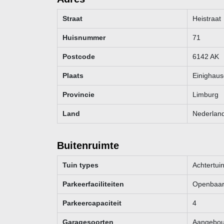
Straat
Heistraat
Huisnummer
71
Postcode
6142 AK
Plaats
Einighau
Provincie
Limburg
Land
Nederlan
Buitenruimte
Tuin types
Achtertuin
Parkeerfaciliteiten
Openbaar 
Parkeercapaciteit
4
Garagesoorten
Aangebou