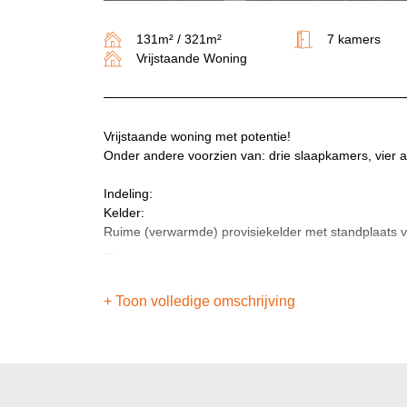
131m² / 321m²
7 kamers
Vrijstaande Woning
Vrijstaande woning met potentie!
Onder andere voorzien van: drie slaapkamers, vier 
Indeling:
Kelder:
Ruime (verwarmde) provisiekelder met standplaats 
Begane grond:
Hal/entree met meterkas, toilet en trapopgang.
+ Toon volledige omschrijving
De L-vormige woonkamer beschikt over een houten v
bereikbaar, welke is uitgevoerd in een hoekopstelli
met 5-pits keramische kookplaat, afzuigkap. Vanuit d
witgoedaansluitingen bereikbaar.
Eerste verdieping: