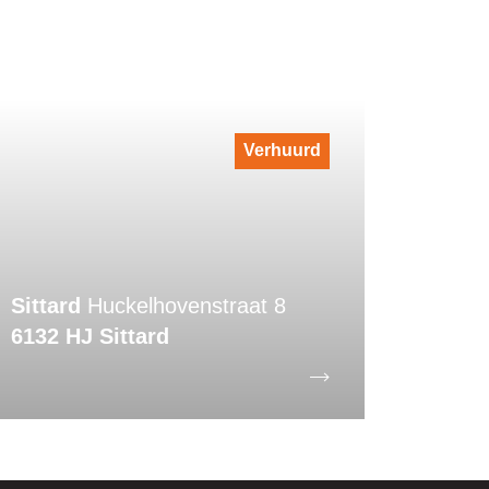
Verhuurd
Sittard
Huckelhovenstraat 8
6132 HJ Sittard