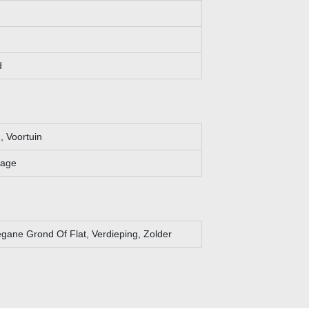
d
, Voortuin
rage
egane Grond Of Flat, Verdieping, Zolder