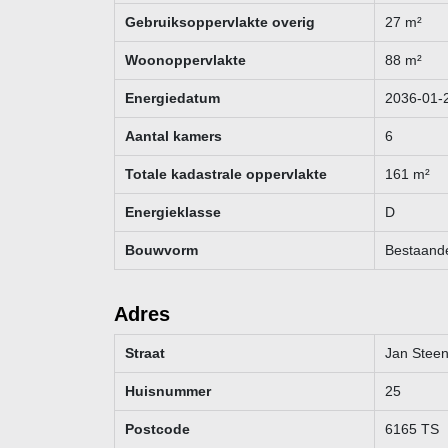
weergegeven maten en oppervlakten zijn indicatief.
Gebruiksoppervlakte overig
27
m²
Woonoppervlakte
88
m²
Energiedatum
2036-01-
Aantal kamers
6
Totale kadastrale oppervlakte
161
m²
Energieklasse
D
Bouwvorm
Bestaand
Adres
Straat
Jan Steen
Huisnummer
25
Postcode
6165 TS