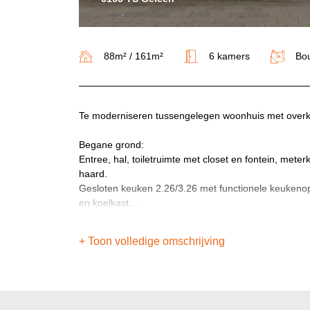
88m² / 161m²
6 kamers
Bo
Te moderniseren tussengelegen woonhuis met overk
Begane grond:
Entree, hal, toiletruimte met closet en fontein, met
haard.
Gesloten keuken 2.26/3.26 met functionele keukenops
en koelkast.
Buiten:
+ Toon volledige omschrijving
Goed omheinde tuin met achterom, overkapping 2.26
1e verdieping:
Overloop, vier slaapkamers van respectievelijk 3.18/3
Alle slaapkamers zijn voorzien van een laminaatvlo