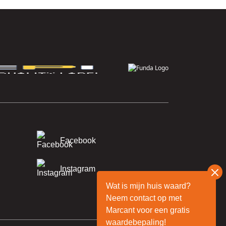
Facebook
Instagram
Wat is mijn huis waard?
Neem contact op met
Marcant voor een gratis
waardebepaling!