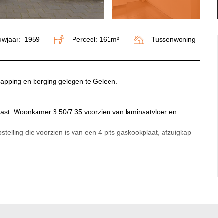
uwjaar: 1959
Perceel: 161m²
Tussenwoning
apping en berging gelegen te Geleen.
erkast. Woonkamer 3.50/7.35 voorzien van laminaatvloer en
telling die voorzien is van een 4 pits gaskookplaat, afzuigkap
/4.12 en berging 2.43/3.91.
.51, 2.34/3.27, 3.50/2.75 en 2.33/2.88/1.98 met toilet.
er. Badkamer 1.48/1.16 met douche en wastafel.