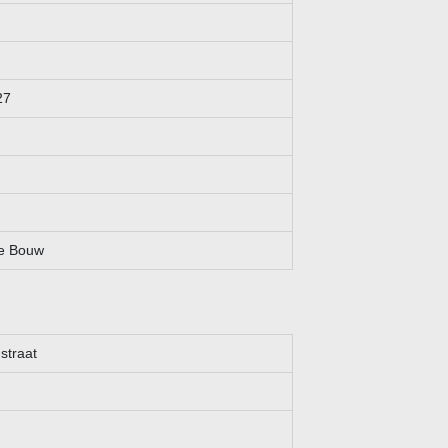
27
e Bouw
straat