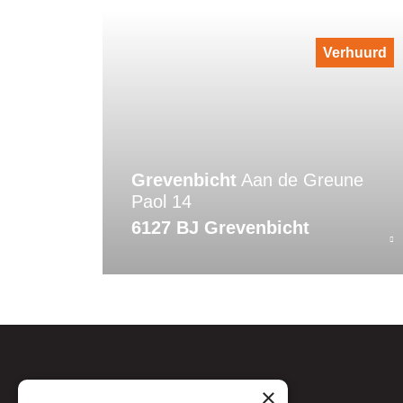
Verhuurd
Grevenbicht
Aan de Greune
Paol 14
6127 BJ Grevenbicht
×