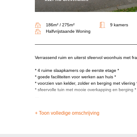
186m² / 275m²
9 kamers
Halfvrijstaande Woning
Verrassend ruim en uiterst sfeervol woonhuis met fra
* 4 ruime slaapkamers op de eerste etage *
* goede faciliteiten voor werken aan huis *
* voorzien van kelder, zolder en berging met vliering 
* sfeervolle tuin met mooie overkapping en berging *
Indeling:
Vanuit de hal te bereiken gewelfde kelder (6.40 x 2
+ Toon volledige omschrijving
Begane grond:
Mooie ruime ontvangsthal met gastentoilet, ruimte v
hobbykamer) en toegang tot de living. De woning be