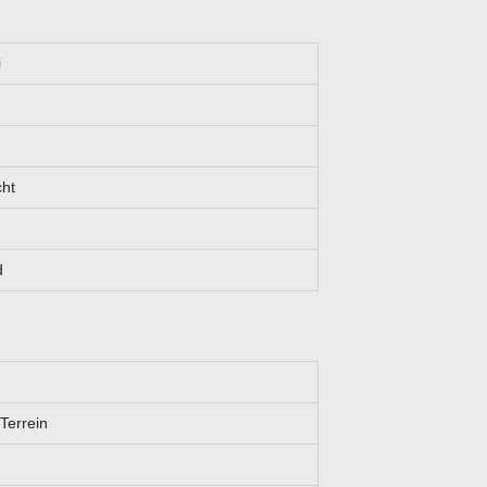
i
cht
d
Terrein