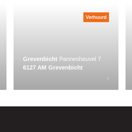
Verhuurd
Grevenbicht
Pannesheuvel 7
6127 AM Grevenbicht