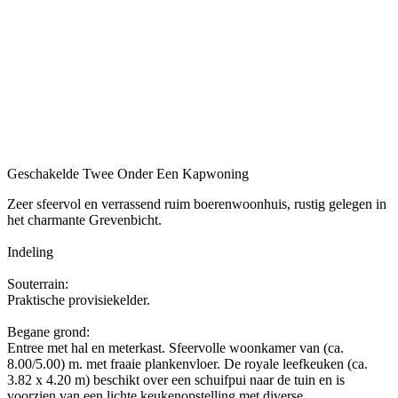
Geschakelde Twee Onder Een Kapwoning
Zeer sfeervol en verrassend ruim boerenwoonhuis, rustig gelegen in
het charmante Grevenbicht.
Indeling
Souterrain:
Praktische provisiekelder.
Begane grond:
Entree met hal en meterkast. Sfeervolle woonkamer van (ca.
8.00/5.00) m. met fraaie plankenvloer. De royale leefkeuken (ca.
3.82 x 4.20 m) beschikt over een schuifpui naar de tuin en is
voorzien van een lichte keukenopstelling met diverse