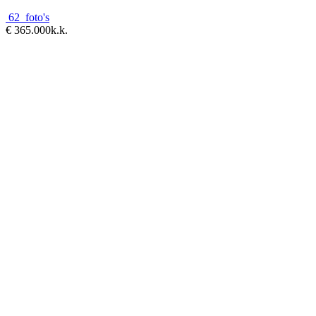
62 foto's
€ 365.000
k.k.