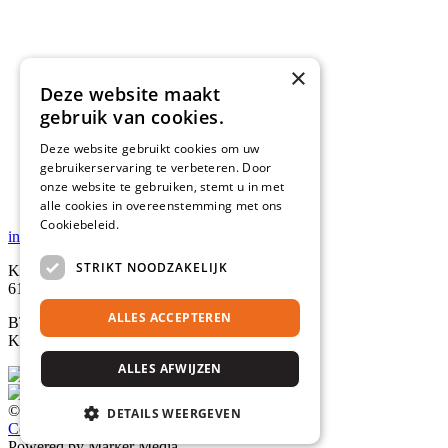
×
Deze website maakt
gebruik van cookies.
Deze website gebruikt cookies om uw
gebruikerservaring te verbeteren. Door
onze website te gebruiken, stemt u in met
alle cookies in overeenstemming met ons
Cookiebeleid.
Lees verder
info@marcant.nl
STRIKT NOODZAKELIJK
Kerkhofweg 2
6142 BR Einighausen
ALLES ACCEPTEREN
BTW: NL850794912B01
KvK: 89722027
ALLES AFWIJZEN
Facebook
Instagram
© 2026 Marcant
DETAILS WEERGEVEN
Cookieverklaring
Privacy Verklaring
Powered by Marker Media