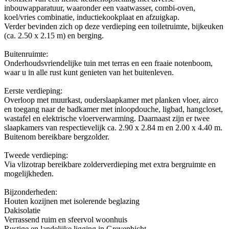
inbouwapparatuur, waaronder een vaatwasser, combi-oven,
koel/vries combinatie, inductiekookplaat en afzuigkap.
Verder bevinden zich op deze verdieping een toiletruimte, bijkeuken
(ca. 2.50 x 2.15 m) en berging.
Buitenruimte:
Onderhoudsvriendelijke tuin met terras en een fraaie notenboom,
waar u in alle rust kunt genieten van het buitenleven.
Eerste verdieping:
Overloop met muurkast, ouderslaapkamer met planken vloer, airco
en toegang naar de badkamer met inloopdouche, ligbad, hangcloset,
wastafel en elektrische vloerverwarming. Daarnaast zijn er twee
slaapkamers van respectievelijk ca. 2.90 x 2.84 m en 2.00 x 4.40 m.
Buitenom bereikbare bergzolder.
Tweede verdieping:
Via vlizotrap bereikbare zolderverdieping met extra bergruimte en
mogelijkheden.
Bijzonderheden:
Houten kozijnen met isolerende beglazing
Dakisolatie
Verrassend ruim en sfeervol woonhuis
Rustige en landelijke ligging in Grevenbicht