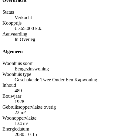
Overdracht
Status
Verkocht
Koopprijs
€
365.000
k.k.
Aanvaarding
In Overleg
Algemeen
Woonhuis soort
Eengezinswoning
Woonhuis type
Geschakelde Twee Onder Een Kapwoning
Inhoud
489
Bouwjaar
1928
Gebruiksoppervlakte overig
22
m²
Woonoppervlakte
134
m²
Energiedatum
2030-10-15