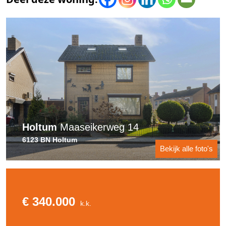
Holtum
Maaseikerweg 14
6123 BN Holtum
Bekijk alle foto's
€ 340.000
k.k.