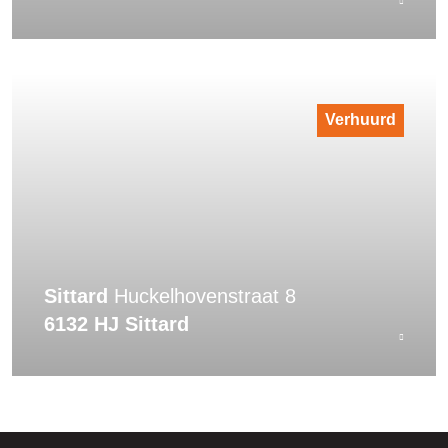
Verhuurd
Sittard
Huckelhovenstraat 8
6132 HJ Sittard