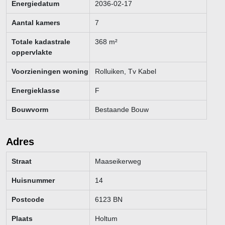
Energiedatum
2036-02-17
bouwkundige keuring te (laten) verrichten dan wel andere
adviseurs te raadplegen teneinde een goed inzicht te verkrijgen
Aantal kamers
7
over de staat van onderhoud.
Totale kadastrale
368
m²
Deze informatie is zorgvuldig samengesteld en geheel vrijblijvend.
oppervlakte
Onzerzijds wordt evenwel geen enkele aansprakelijkheid aanvaard
Voorzieningen woning
Rolluiken, Tv Kabel
voor enige onvolledigheid, onjuistheid of anderszins, dan wel de
gevolgen daarvan. Alle weergegeven maten en oppervlakten zijn
Energieklasse
F
indicatief.
Bouwvorm
Bestaande Bouw
Adres
Straat
Maaseikerweg
Huisnummer
14
Postcode
6123 BN
Plaats
Holtum