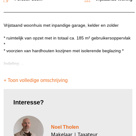
Vrijstaand woonhuis met inpandige garage, kelder en zolder
* ruimtelijk van opzet met in totaal ca. 185 m² gebruikersoppervlak
*
* voorzien van hardhouten kozijnen met isolerende beglazing *
Indeling:
Souterrain:
+ Toon volledige omschrijving
Vanuit de hal te bereiken functionele provisiekelder met voldoende
sta-hoogte.
Interesse?
Begane grond:
Ruime ontvangsthal met meterkast, gastentoilet (staand closet met
fonteintje), toegang tot de kelder, trap richting de eerste etage en
toegang tot de woonkamer. De woonkamer kenmerkt zich door de
Noel Tholen
ruimtelijke opzet en aangename lichtinval. De L-vorm geeft diverse
mogelijkheden voor een prettige en ruime indeling. De keuken is
Makelaar | Taxateur