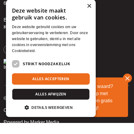
6142 BR Einighausen
×
Deze website maakt
gebruik van cookies.
BTW: NL850794912B01
KvK: 89722027
Deze website gebruikt cookies om uw
gebruikerservaring te verbeteren. Door onze
website te gebruiken, stemt u in met alle
cookies in overeenstemming met ons
Facebook
Cookiebeleid.
Lees verder
STRIKT NOODZAKELIJK
Instagram
ALLES ACCEPTEREN
Wat is mijn huis waard?
Neem contact op met
ALLES AFWIJZEN
© 2026 Marcant
Marcant voor een gratis
waardebepaling!
DETAILS WEERGEVEN
Cookieverklaring
Privacy Verklaring
Powered by Marker Media