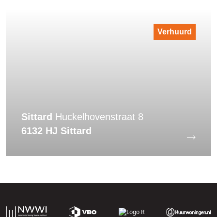
Verhuurd
Sittard
Huckelhovenstraat 8
6132 HJ Sittard