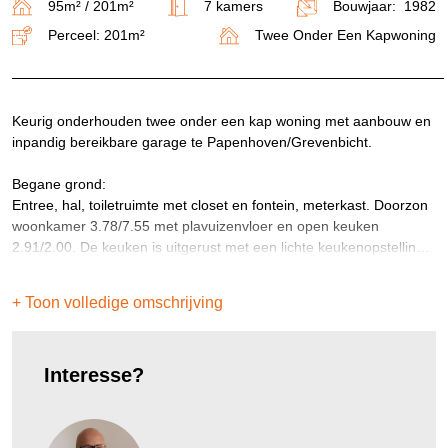
95m² / 201m²
7 kamers
Bouwjaar: 1982
Perceel: 201m²
Twee Onder Een Kapwoning
Keurig onderhouden twee onder een kap woning met aanbouw en
inpandig bereikbare garage te Papenhoven/Grevenbicht.
Begane grond:
Entree, hal, toiletruimte met closet en fontein, meterkast. Doorzon
woonkamer 3.78/7.55 met plavuizenvloer en open keuken
2.91/2.00. De keuken is uitgerust met een lichte keukenopstelling
voorzien van de volgende apparatuur: 4 pits gaskookplaat,
afzuigkap, vaatwasser en koelkast.
+ Toon volledige omschrijving
Serre 4.79/3.67 (eenvoudig bij woonkamer te voegen) voorzien
van plavuizenvloer met vloerverwarming en openslaande deuren
naar de tuin. Studeer/speelkamer 2.67/2.00 eveneens voorzien
Interesse?
van plavuizenvloer met vloerverwarming.
Inpandig bereikbare garage 6.67/3.00 met loopdeur naar de oprit
en tuin. De garage is tevens voorzien van een zolder.