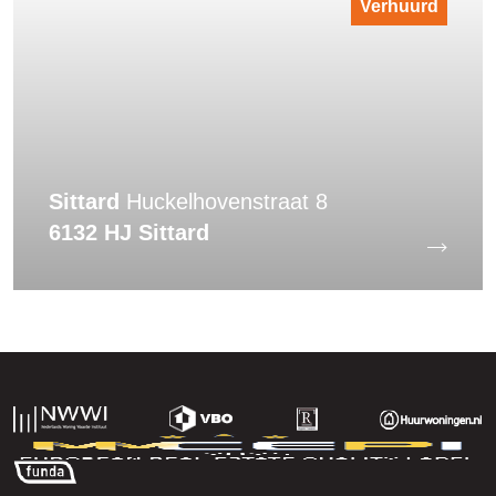
Verhuurd
Sittard
Huckelhovenstraat 8
6132 HJ Sittard