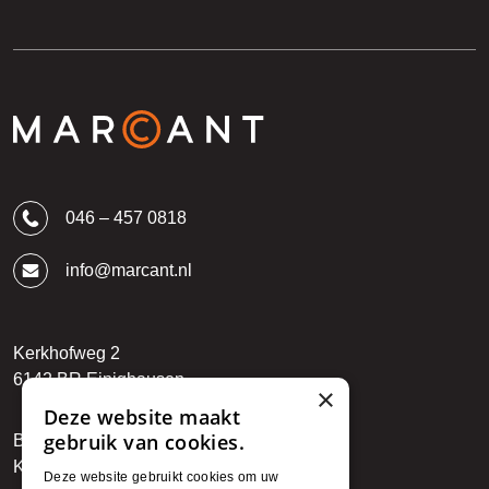
046 – 457 0818
info@marcant.nl
Kerkhofweg 2
6142 BR Einighausen
×
Deze website maakt
gebruik van cookies.
BTW: NL850794912B01
KvK: 89722027
Deze website gebruikt cookies om uw