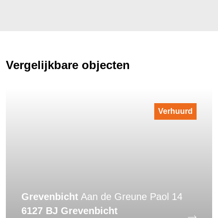
Vergelijkbare objecten
Verhuurd
Grevenbicht
Aan de Greune Paol 14
6127 BJ Grevenbicht