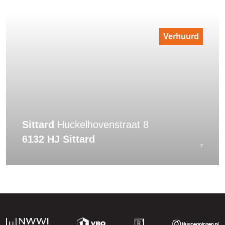
Verhuurd
Sittard
Huckelhovenstraat 8
6132 HJ Sittard