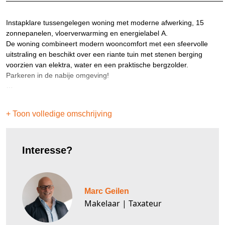
Instapklare tussengelegen woning met moderne afwerking, 15
zonnepanelen, vloerverwarming en energielabel A.
De woning combineert modern wooncomfort met een sfeervolle
uitstraling en beschikt over een riante tuin met stenen berging
voorzien van elektra, water en een praktische bergzolder.
Parkeren in de nabije omgeving!
Indeling:
Kelder:
+ Toon volledige omschrijving
Netjes afgewerkte kelder (3.69/4.45), bereikbaar via de keuken. In
de kelder bevindt zich tevens een waterontharder.
Interesse?
Begane grond:
Entree/hal met meterkast, toilet en toegang tot de woonkamer.
De ruime woonkamer (4.68/4.17) geniet van veel lichtinval en is
voorzien van een moderne afwerking en vloerverwarming. De half-
Marc Geilen
open keuken is voorzien van diverse inbouwapparatuur en vormt
een prettig geheel met de leefruimte.
Makelaar | Taxateur
Daarnaast beschikt de woning over een tweede entree. Via deze
toegang komt men in een praktische gang, van waaruit zowel de