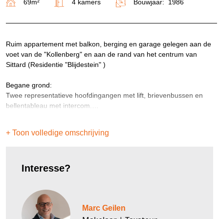
69m²
4 kamers
Bouwjaar: 1986
Ruim appartement met balkon, berging en garage gelegen aan de
voet van de "Kollenberg" en aan de rand van het centrum van
Sittard (Residentie "Blijdestein" )
Begane grond:
Twee representatieve hoofdingangen met lift, brievenbussen en
bellentableau met intercom.
Tevens is er een privé berging 2.24/1.80 aanwezig op de begane
grond en is er een achteringang.
+ Toon volledige omschrijving
2e verdieping:
Interesse?
Hal met meterkast en cv ruimte.
Ruime hal met een berging, toiletruimte met hangcloset en
fonteintje.
Het hele appartement, met uitzondering van de natte ruimtes, is
Marc Geilen
voorzien van een parketvloer.
De woonkamer 5.20/4.58 heeft veel daglicht toetreding door de