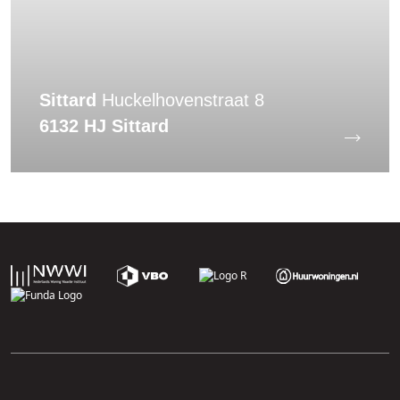
Sittard
Huckelhovenstraat 8
6132 HJ Sittard