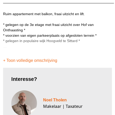
Ruim appartement met balkon, fraai uitzicht en lift.
* gelegen op de 3e etage met fraai uitzicht over Hof van
Onthaasting *
* voorzien van eigen parkeerplaats op afgesloten terrein *
* gelegen in populaire wijk Hoogveld te Sittard *
Souterrain:
Privé berging (1.85 x 2.85) en een gezamenlijke fietsberging. De
+ Toon volledige omschrijving
lift komt ook tot in het souterrain.
Begane grond:
Interesse?
Gezamenlijke hal/entree met brievenbus, bellentableau en
toegang tot lift en trappenhuis. Tevens is er een eigen
parkeerplaats beschikbaar op een met slagboom afgesloten
terrein.
Noel Tholen
3e verdieping:
Makelaar | Taxateur
Entree/hal, meterkast, toilet (voorzien van fonteintje), berging en