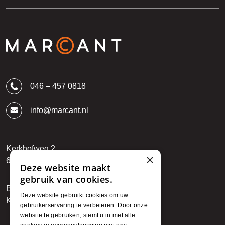
046 – 457 0818
info@marcant.nl
Kerkhofweg 2
×
6142 BR Einighausen
Deze website maakt
gebruik van cookies.
BTW: NL850794912B01
Deze website gebruikt cookies om uw
KvK: 89722027
gebruikerservaring te verbeteren. Door onze
website te gebruiken, stemt u in met alle