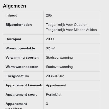
van de koopsom te deponeren.
Algemeen
Koper is te allen tijde gerechtigd voor eigen rekening een
Inhoud
285
bouwkundige keuring te (laten) verrichten dan wel andere
Bijzonderheden
Toegankelijk Voor Ouderen,
adviseurs te raadplegen teneinde een goed inzicht te verkrijgen
Toegankelijk Voor Minder Validen
over de staat van onderhoud.
Bouwjaar
2009
Deze informatie is zorgvuldig samengesteld en geheel vrijblijvend.
Onzerzijds wordt evenwel geen enkele aansprakelijkheid aanvaard
Woonoppervlakte
92
m²
voor enige onvolledigheid, onjuistheid of anderszins, dan wel de
gevolgen daarvan. Alle weergegeven maten en oppervlakten zijn
Verwarming soorten
Stadsverwarming
indicatief.
Warm water soorten
Stadsverwarming
Energiedatum
2036-07-02
Appartement kenmerk
Appartement
Appartement soort
Portiekflat
Appartement
3
woonlaag