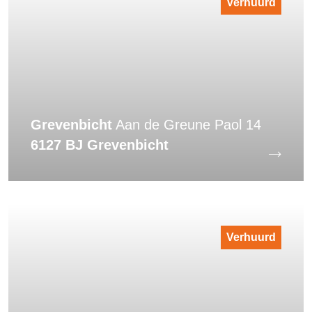
Verhuurd
Grevenbicht
Aan de Greune Paol 14
6127 BJ Grevenbicht
Verhuurd