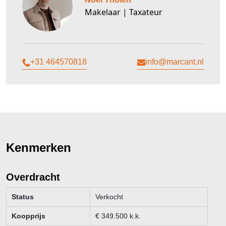
achterpad.
Makelaar | Taxateur
Aan straatzijde is zijn 2 parkeerplaatsen gerealiseerd en de woning
biedt een inpandige garage.
Eerste etage:
+31 464570818
info@marcant.nl
Centrale overloop met 3 ruime en goed in te delen slaapkamers en
de badkamer welke voorzien is van een ligbad, wastafel en toilet.
De etage is afgewerkt met laminaatvloer en alle kamers hebben
aangename lichtinval.
Tweede etage:
Overloop met toegang tot een berging (voorzien van
aansluitpunten voor wasapparatuur) en een 4e slaapkamer,
Kenmerken
eveneens ruim van opzet en goed in te delen.
Nadere bijzonderheden:
Overdracht
- rustige ligging aan autoluwe straat
- voorzien van energielabel A met uitstekende isolerende
Status
Verkocht
eigenschappen
- trapkast in woonkamer voor extra bergruimte
Koopprijs
€
349.500
k.k.
- uitstekend aanbod van voorzieningen zoals basisschool,