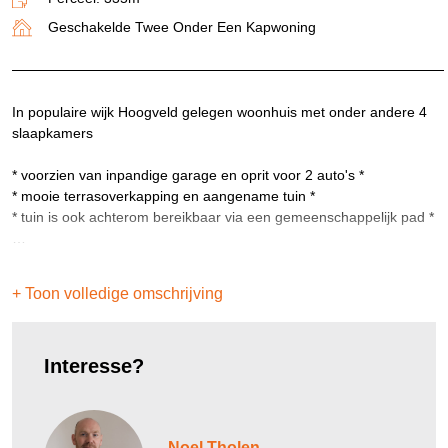
Geschakelde Twee Onder Een Kapwoning
In populaire wijk Hoogveld gelegen woonhuis met onder andere 4
slaapkamers
* voorzien van inpandige garage en oprit voor 2 auto's *
* mooie terrasoverkapping en aangename tuin *
* tuin is ook achterom bereikbaar via een gemeenschappelijk pad *
Indeling:
Hal/entree met meterkast, toilet en toegang tot garage en living.
+ Toon volledige omschrijving
De living bestaat uit een keuken aan straatzijde en een ruimtelijk
woonkamer aan tuinzijde. De keuken is naast de nodige kastruimte
voorzien van een koelkast, combi oven-magnetron, afzuigkap,
Interesse?
vaatwasser en kookplaat. De zitkamer is verrassend ruimtelijk en
biedt optimaal contact met de tuin. De overkapping vormt een fraai
verlengstuk van de woonkamer en geeft zicht om de geheel
omsloten tuin (tevens bereiken via een gemeenschappelijk
Noel Tholen