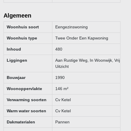
van de koopsom te deponeren.
Koper is te allen tijde gerechtigd voor eigen rekening een
Algemeen
bouwkundige keuring te (laten) verrichten dan wel andere
adviseurs te raadplegen teneinde een goed inzicht te verkrijgen
Woonhuis soort
Eengezinswoning
over de staat van onderhoud.
Woonhuis type
Twee Onder Een Kapwoning
Deze informatie is zorgvuldig samengesteld en geheel vrijblijvend.
Inhoud
480
Onzerzijds wordt evenwel geen enkele aansprakelijkheid aanvaard
voor enige onvolledigheid, onjuistheid of anderszins, dan wel de
Liggingen
Aan Rustige Weg, In Woonwijk, Vrij
gevolgen daarvan. Alle weergegeven maten en oppervlakten zijn
Uitzicht
indicatief.
Bouwjaar
1990
Woonoppervlakte
146
m²
Verwarming soorten
Cv Ketel
Warm water soorten
Cv Ketel
Dakmaterialen
Pannen