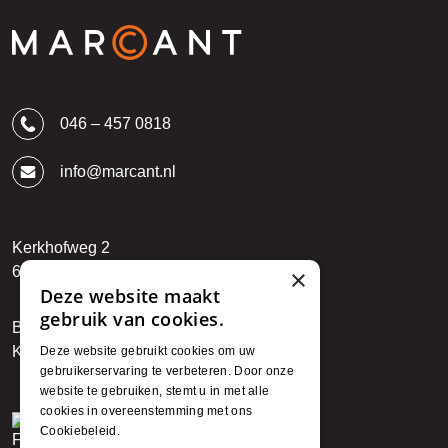
046 – 457 0818
info@marcant.nl
Kerkhofweg 2
6142 BR Einighausen
×
Deze website maakt
gebruik van cookies.
BTW: NL850794912B01
KvK: 89722027
Deze website gebruikt cookies om uw
gebruikerservaring te verbeteren. Door onze
website te gebruiken, stemt u in met alle
cookies in overeenstemming met ons
Facebook
Cookiebeleid.
Lees verder