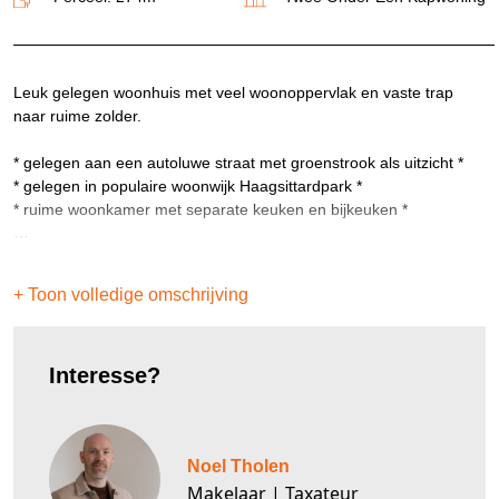
Leuk gelegen woonhuis met veel woonoppervlak en vaste trap
naar ruime zolder.
* gelegen aan een autoluwe straat met groenstrook als uitzicht *
* gelegen in populaire woonwijk Haagsittardpark *
* ruime woonkamer met separate keuken en bijkeuken *
Begane grond:
Hal/entree met trap naar de eerste etage, toiletruimte en de
+ Toon volledige omschrijving
meterkast. Riante U-vormige woonkamer (ruim 9 meter diep) met
een schuifpui en een doorloop richting de keuken (voorzien van
een eenvoudige keukenopstelling. De keuken biedt eveneens
Interesse?
toegang tot de tuin alsmede tot een handige bijkeuken/inpandige
berging. Deze ruimte is vanaf de straatzijde te bereiken. De
woning beschikt over een aangename tuin met privacy en een
Noord-West oriëntatie.
Noel Tholen
Eerste verdieping:
Makelaar | Taxateur