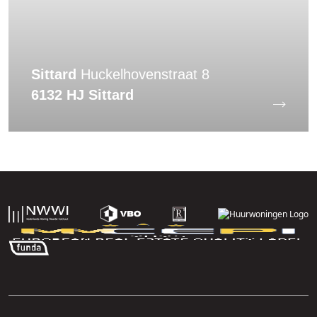
Sittard
Huckelhovenstraat 8
6132 HJ Sittard