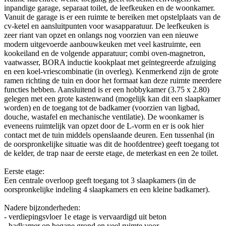
inpandige garage, separaat toilet, de leefkeuken en de woonkamer.
Vanuit de garage is er een ruimte te bereiken met opstelplaats van de
cv-ketel en aansluitpunten voor wasapparatuur. De leefkeuken is
zeer riant van opzet en onlangs nog voorzien van een nieuwe
modern uitgevoerde aanbouwkeuken met veel kastruimte, een
kookeiland en de volgende apparatuur; combi oven-magnetron,
vaatwasser, BORA inductie kookplaat met geïntegreerde afzuiging
en een koel-vriescombinatie (in overleg). Kenmerkend zijn de grote
ramen richting de tuin en door het formaat kan deze ruimte meerdere
functies hebben. Aansluitend is er een hobbykamer (3.75 x 2.80)
gelegen met een grote kastenwand (mogelijk kan dit een slaapkamer
worden) en de toegang tot de badkamer (voorzien van ligbad,
douche, wastafel en mechanische ventilatie). De woonkamer is
eveneens ruimtelijk van opzet door de L-vorm en er is ook hier
contact met de tuin middels openslaande deuren. Een tussenhal (in
de oorspronkelijke situatie was dit de hoofdentree) geeft toegang tot
de kelder, de trap naar de eerste etage, de meterkast en een 2e toilet.
Eerste etage:
Een centrale overloop geeft toegang tot 3 slaapkamers (in de
oorspronkelijke indeling 4 slaapkamers en een kleine badkamer).
Nadere bijzonderheden:
- verdiepingsvloer 1e etage is vervaardigd uit beton
- badkamer op begane grond en veel ruimte voor