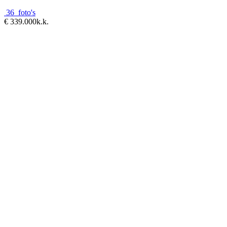
36 foto's
€ 339.000
k.k.