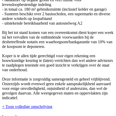
levensloopbestendige indeling
- in totaal ca. 180 m² gebruiksruimte (inclusief kelder en garage)
- Susteren beschikt over 2 basisscholen, een supermarkt en diverse
andere winkels op loopafstand
- uitstekende bereikbaarheid van autosnelweg A2
Bij het tot stand komen van een overeenkomst dient koper een week
ná het vervallen van de ontbindende voorwaarden bij de
desbetreffende notaris een waarborgsom/bankgarantie van 10% van
de koopsom te deponeren.
Koper is te allen tijde gerechtigd voor eigen rekening een
bouwkundige keuring te (laten) verrichten dan wel andere adviseurs
te raadplegen teneinde een goed inzicht te verkrijgen over de staat
van onderhoud.
Deze informatie is zorgvuldig samengesteld en geheel vrijblijvend.
Onzerzijds wordt evenwel geen enkele aansprakelijkheid aanvaard
voor enige onvolledigheid, onjuistheid of anderszins, dan wel de
gevolgen daarvan. Alle weergegeven maten en oppervlakten zijn
indicatief.
+ Toon volledige omschrijving