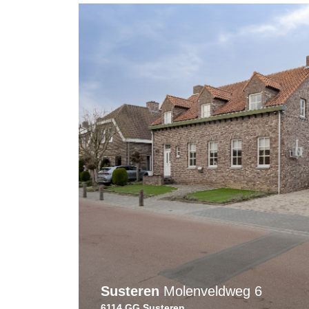
Susteren
Molenveldweg 6
6114 GG Susteren