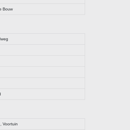
, onjuistheid of anderszins, dan wel de gevolgen daarvan. Alle
e Bouw
dweg
d
, Voortuin