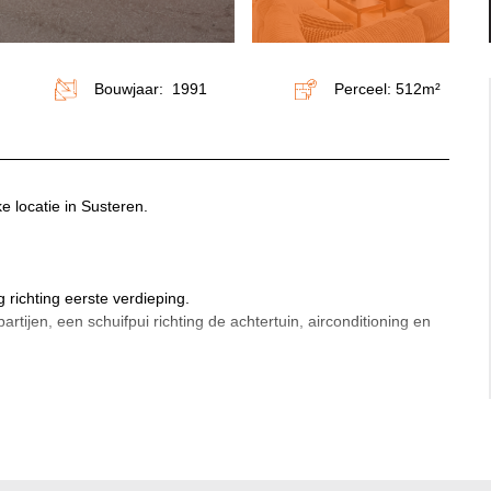
Bouwjaar: 1991
Perceel: 512m²
e locatie in Susteren.
 richting eerste verdieping.
ijen, een schuifpui richting de achtertuin, airconditioning en
 (vloerverwarming) en de volgende inbouwapparatuur: koelkast,
ctionele ruimte/tuinkamer 8.70/4.21 te bereiken, deze is
 apparatuur: gasfornuis, oven, afzuigkap en koelkast.
g 4.99/4.21 gelegen, welke zowel inpandig als via de tuin te