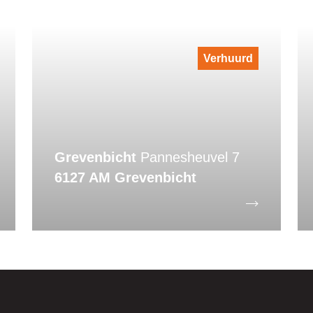
Verhuurd
Grevenbicht
Pannesheuvel 7
6127 AM Grevenbicht