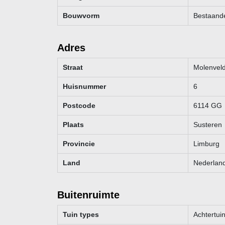
aansprakelijkheid aanvaard voor enige onvolledigheid
Bouwvorm
Bestaand
weergegeven maten en oppervlakten zijn indicatief.
Adres
Straat
Molenvel
Huisnummer
6
Postcode
6114 GG
Plaats
Susteren
Provincie
Limburg
Land
Nederlan
Buitenruimte
Tuin types
Achtertuin