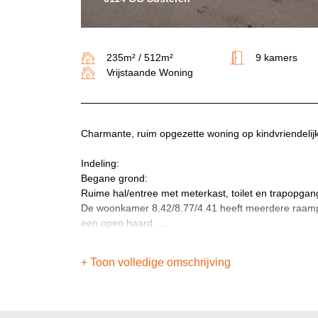
235m² / 512m²
9 kamers
Vrijstaande Woning
Charmante, ruim opgezette woning op kindvriendelijk
Indeling:
Begane grond:
Ruime hal/entree met meterkast, toilet en trapopgang
De woonkamer 8.42/8.77/4.41 heeft meerdere raampart
een open haard.
De keuken 4.00/4.46 is voorzien van een tegelvloer
gasfornuis, oven, en vaatwasser.
+ Toon volledige omschrijving
Via de bijkeuken/wasruimte 4.00/3.36 is een multifun
voorzien van een keukenopstelling met de navolgende
Aan de achterzijde van de woning is een ruime bergin
bereiken is.