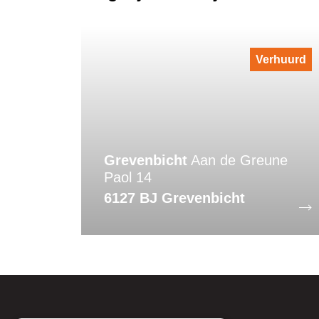
Verhuurd
Grevenbicht
Aan de Greune
Paol 14
6127 BJ Grevenbicht