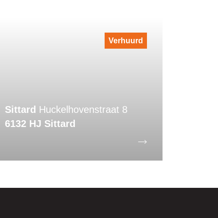
Verhuurd
Sittard
Huckelhovenstraat 8
6132 HJ Sittard